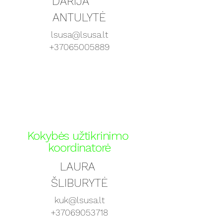
DARIJA
ANTULYTĖ
lsusa@lsusa.lt
+37065005889
Kokybės užtikrinimo
koordinatorė
LAURA
ŠLIBURYTĖ
kuk@lsusa.lt
+37069053718