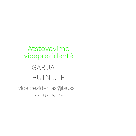
Atstovavimo
viceprezidentė
GABIJA
BUTNIŪTĖ
viceprezidentas@lsusa.lt
+37067282760