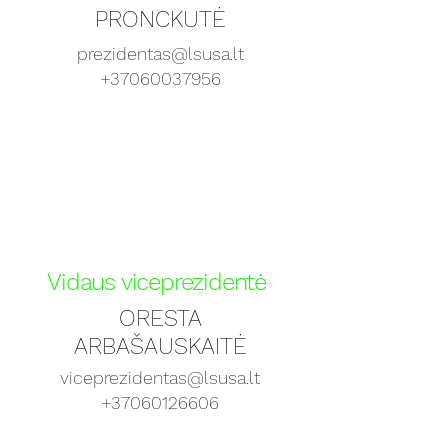
PRONCKUTĖ
prezidentas@lsusa.lt
+37060037956
Vidaus viceprezidentė
ORESTA
ARBAŠAUSKAITĖ
viceprezidentas@lsusa.lt
+37060126606