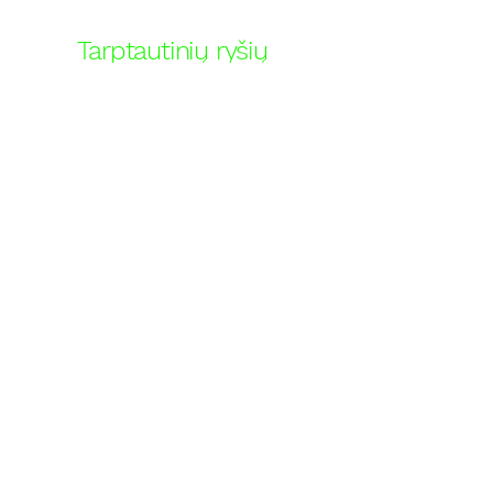
Tarptautinių ryšių
koordinatorė
GABIJA
KAZAKAUSKAITĖ
tr@lsusa.lt
+37065193015
Socialinių ir akademinių reikalų
koordinatorė
AISTĖ DEMENTAVIČIŪTĖ