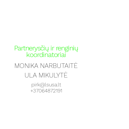
Partnerysčių
ir renginių
koordinatoriai
MONIKA NARBUTAITĖ
ULA MIKULYTĖ
pirk@lsusa.lt
+37064872191