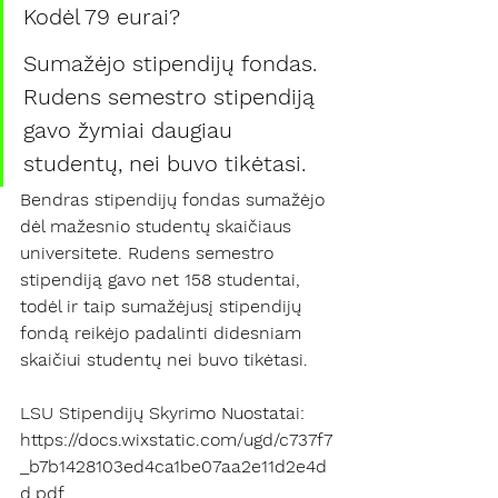
Kodėl 79 eurai?
Sumažėjo stipendijų fondas. 
Rudens semestro stipendiją 
gavo žymiai daugiau 
studentų, nei buvo tikėtasi.
Bendras stipendijų fondas sumažėjo 
dėl mažesnio studentų skaičiaus 
universitete. Rudens semestro 
stipendiją gavo net 158 studentai, 
todėl ir taip sumažėjusį stipendijų 
fondą reikėjo padalinti didesniam 
skaičiui studentų nei buvo tikėtasi. 
LSU Stipendijų Skyrimo Nuostatai: 
https://docs.wixstatic.com/ugd/c737f7
_b7b1428103ed4ca1be07aa2e11d2e4d
d.pdf