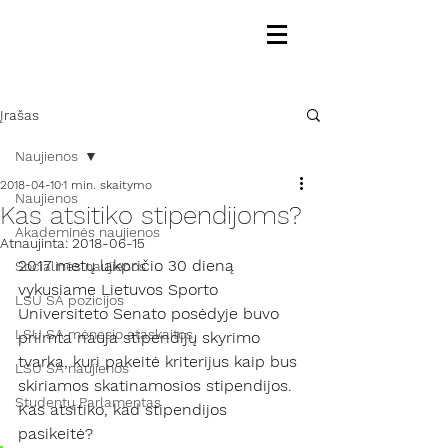
Įrašas
Naujienos
2018-04-10
1 min. skaitymo
Naujienos
Kas atsitiko stipendijoms?
Akademinės naujienos
Atnaujinta:
2018-06-15
2017 metų lakpričio 30 dieną 
Socialinės naujienos
vykusiame Lietuvos Sporto 
LSU SA pozicijos
Universiteto Senato posėdyje buvo 
LSU SA mėnesio ataskaitos
priimta nauja stipendijų skyrimo 
tvarka, kuri pakeitė kriterijus kaip bus 
LSU SA naujienos
skiriamos skatinamosios stipendijos. 
Studentų Parlamentas
Kas atsitiko, kad stipendijos 
pasikeitė?