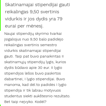
Skatinamajai stipendijai gauti 
reikalingas 9,50 svertinis 
vidurkis ir jos dydis yra 79 
eurai per mėnesį.
Naujai stipendijų skyrimo tvarkai 
įsigaliojus nuo 9,50 balo padidėjo 
reikalingas svertinis semestro 
vidurkis skatinamajai stipendijai 
gauti. Taip pat buvo panaikintas II 
skatinamųjų stipendijų lygis, kurios 
dydis būdavo apie 30 eur. II lygio 
stipendijos lėšos buvo paskirtos 
dabartinei, I lygio stipendijai. Buvo 
manoma, kad dėl to padidės I lygio 
stipendija ir tik labiau motyvuos 
studentus siekti aukštesnio rezultato. 
Bet taip neįvyko. Kodėl?