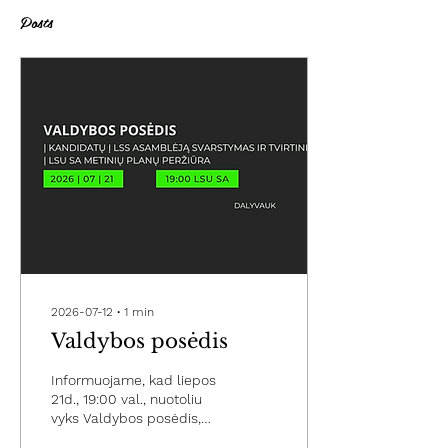
Posts
2026-07-12
∙
1
min
Valdybos posėdis
Informuojame, kad liepos
21d., 19:00 val., nuotoliu
vyks Valdybos posėdis,
kurio metu bus svarstomi