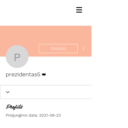
Daugiau veiksmų
Stebėti
prezidentas5
Administratorius
prezidentas5
Profilis
Prisijungimo data: 2021-06-23