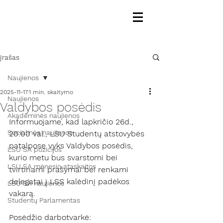
Įrašas
Naujienos
2025-11-17
1 min. skaitymo
Naujienos
Valdybos posėdis
Akademinės naujienos
Informuojame, kad lapkričio 26d., 
Socialinės naujienos
20:00 val., LSU Studentų atstovybės 
patalpose vyks Valdybos posėdis, 
LSU SA pozicijos
kurio metu bus svarstomi bei 
LSU SA mėnesio ataskaitos
tvirtinami prašymai bei renkami 
delegatai į LSS kalėdinį padėkos 
LSU SA naujienos
vakarą.
Studentų Parlamentas
Posėdžio darbotvarkė: