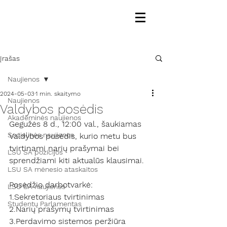
Įrašas
Naujienos
2024-05-03
1 min. skaitymo
Naujienos
Valdybos posėdis
Akademinės naujienos
Gegužės 8 d., 12:00 val., šaukiamas 
Socialinės naujienos
Valdybos posėdis, kurio metu bus 
tvirtinami narių prašymai bei 
LSU SA pozicijos
sprendžiami kiti aktualūs klausimai. 
LSU SA mėnesio ataskaitos
Posėdžio darbotvarkė: 
LSU SA naujienos
1.Sekretoriaus tvirtinimas 
Studentų Parlamentas
2.Na
r
ių prašymų tvirtinimas
3.Pe
rdavimo sistemos peržiūra