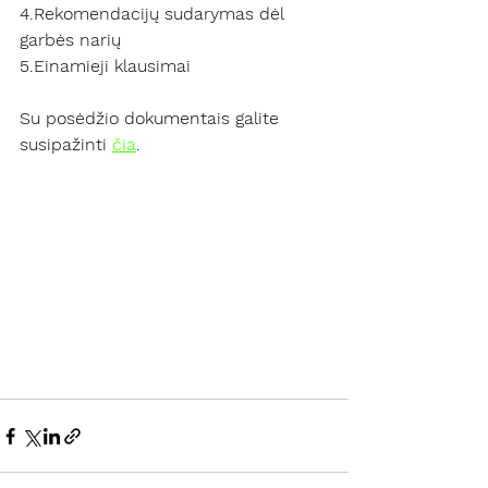
4.Re
komendacijų sudarymas dėl 
garbės narių 
5.Einamieji klausimai
Su posėdžio dokumentais galite 
susipažinti 
čia
. 