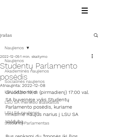
Įrašas
Naujienos
2022-12-05
1 min. skaitymo
Naujienos
Studentų Parlamento
Akademinės naujienos
posėdis
Socialinės naujienos
Atnaujinta:
2022-12-08
LSU SA pozicijos
Gruodžio 19 d. (pirmadienį) 17:00 val. 
SA buveinėje vyks Studentų 
LSU SA mėnesio ataskaitos
Parlamento posėdis, kuriame 
LSU SA naujienos
rinksime naujus narius į LSU SA 
Valdybą. 
Studentų Parlamentas
Bus renkami du žmonės iki šios 