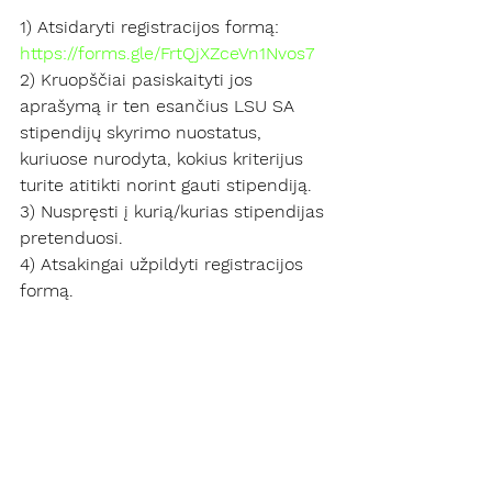
1) Atsidaryti registracijos formą: 
https://forms.gle/FrtQjXZceVn1Nvos7
2) Kruopščiai pasiskaityti jos 
aprašymą ir ten esančius LSU SA 
stipendijų skyrimo nuostatus, 
kuriuose nurodyta, kokius kriterijus 
turite atitikti norint gauti stipendiją.
3) Nuspręsti į kurią/kurias stipendijas 
pretenduosi.
4) Atsakingai užpildyti registracijos 
formą.