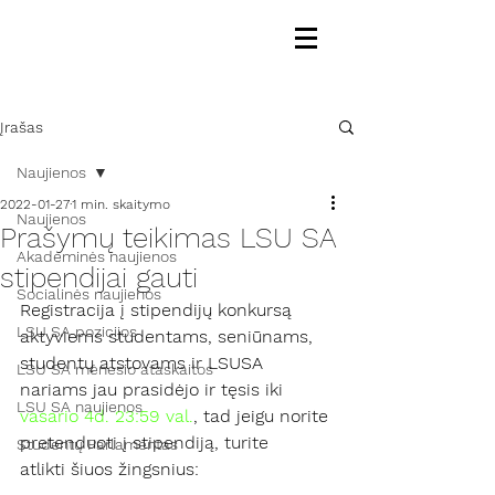
Įrašas
Naujienos
2022-01-27
1 min. skaitymo
Naujienos
Prašymų teikimas LSU SA
Akademinės naujienos
stipendijai gauti
Socialinės naujienos
Registracija į stipendijų konkursą 
LSU SA pozicijos
aktyviems studentams, seniūnams, 
studentų atstovams ir LSUSA 
LSU SA mėnesio ataskaitos
nariams jau prasidėjo ir tęsis iki 
LSU SA naujienos
vasario 4d. 23:59 val.
, tad jeigu norite 
pretenduoti į stipendiją, turite 
Studentų Parlamentas
atlikti šiuos žingsnius: