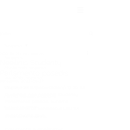
Įrašas
Naujienos
2022-09-26
1 min. skaitymo
Naujienos
Neeilinis Studentų
Akademinės naujienos
Parlamento posėdis
Socialinės naujienos
Atnaujinta:
2022-09-27
LSU SA pozicijos
Rugsėjo 29 d. (ketvirtadienį) 12:30 SA 
buveinėje vyks neeilinis Studentų 
LSU SA mėnesio ataskaitos
Parlamento posėdis, kuriame 
LSU SA naujienos
balsuosime už kandidatus LSU SA 
stipendijoms gauti. 
Studentų Parlamentas
Dokumentai susipažinimui: 