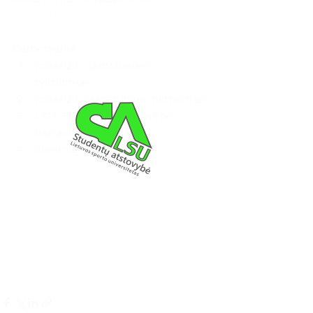
https://bit.ly/3SnBRT1
Darbotvarkė:
Posėdžio darbotvarkės 
tvirtinimas.
Posėdžio sekretoriaus tvirtinimas.
LSU SA stipendijų skyrimo 
balsavimas.
Einamieji klausimai.