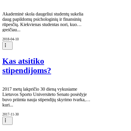
Akademinė skola daugeliui studentų sukelia
daug papildomų psichologinių ir finansinių
rūpesčių. Kiekvienas studentas nori, kuo
greičiau...
2018-04-10
Kas atsitiko
stipendijoms?
2017 metų lakpričio 30 dieną vykusiame
Lietuvos Sporto Universiteto Senato posėdyje
buvo priimta nauja stipendijų skyrimo tvarka,
kuri...
2017-11-30