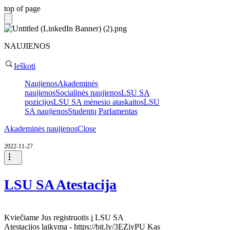
top of page
NAUJIENOS
Ieškoti
Naujienos
Akademinės
naujienos
Socialinės naujienos
LSU SA
pozicijos
LSU SA mėnesio ataskaitos
LSU
SA naujienos
Studentų Parlamentas
Akademinės naujienos
Close
2022-11-27
LSU SA Atestacija
Kviečiame Jus registruotis į LSU SA
Atestacijos laikymą - https://bit.ly/3EZjyPU Kas