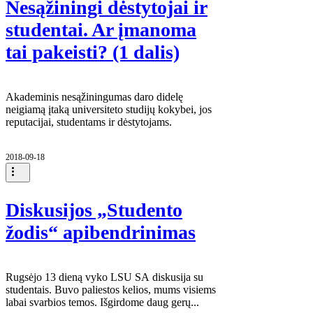
Nesąžiningi dėstytojai ir
studentai. Ar įmanoma
tai pakeisti? (1 dalis)
Akademinis nesąžiningumas daro didelę
neigiamą įtaką universiteto studijų kokybei, jos
reputacijai, studentams ir dėstytojams.
2018-09-18
Diskusijos „Studento
žodis“ apibendrinimas
Rugsėjo 13 dieną vyko LSU SA diskusija su
studentais. Buvo paliestos kelios, mums visiems
labai svarbios temos. Išgirdome daug gerų...