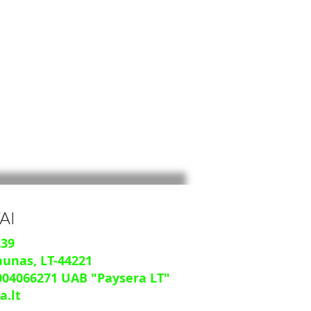
AI
239
aunas, LT-44221
004066271
UAB "Paysera LT"
a.lt