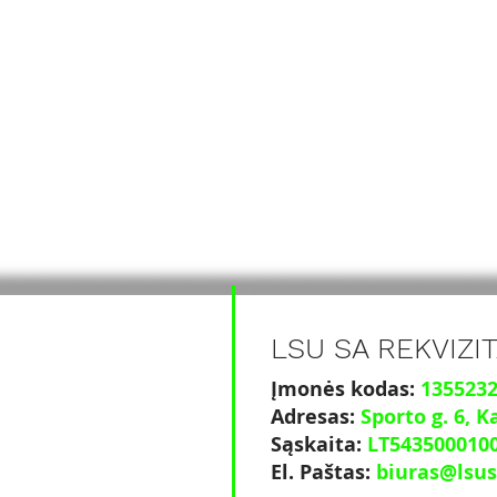
LSU SA REKVIZIT
Įmonės kodas:
135523
Adresas:
Sporto g. 6
, K
Sąskaita:
LT543500010
El. Paštas:
biuras@lsus