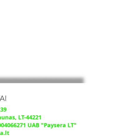
AI
239
aunas, LT-44221
004066271
UAB "Paysera LT"
a.lt