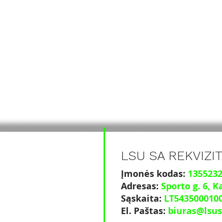
LSU SA REKVIZIT
Įmonės kodas:
135523
Adresas:
Sporto g. 6
, K
Sąskaita:
LT543500010
El. Paštas:
biuras@lsus