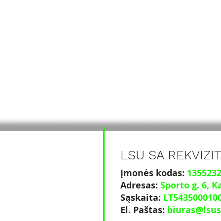
LSU SA REKVIZIT
Įmonės kodas:
135523
Adresas:
Sporto g. 6
, K
Sąskaita:
LT543500010
El. Paštas:
biuras@lsus