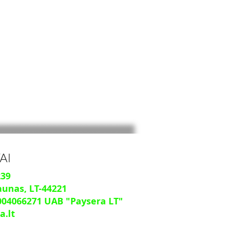
AI
239
aunas, LT-44221
004066271
UAB "Paysera LT"
a.lt